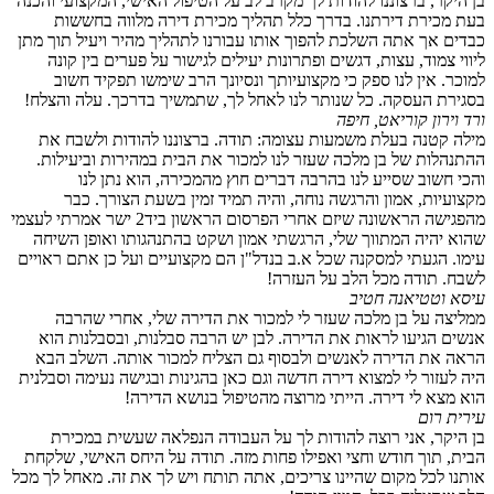
בן היקר, ברצוננו להודות לך מקרב לב על הטיפול האישי, המקצועי והכנה
בעת מכירת דירתנו. בדרך כלל תהליך מכירת דירה מלווה בחששות
כבדים אך אתה השלכת להפוך אותו עבורנו לתהליך מהיר ויעיל תוך מתן
ליווי צמוד, עצות, דגשים ופתרונות יעילים לגישור על פערים בין קונה
למוכר. אין לנו ספק כי מקצועיותך ונסיונך הרב שימשו תפקיד חשוב
בסגירת העסקה. כל שנותר לנו לאחל לך, שתמשיך בדרכך. עלה והצלח!
ורד וירון קוריאט, חיפה
מילה קטנה בעלת משמעות עצומה: תודה. ברצוננו להודות ולשבח את
ההתנהלות של בן מלכה שעזר לנו למכור את הבית במהירות וביעילות.
והכי חשוב שסייע לנו בהרבה דברים חוץ מהמכירה, הוא נתן לנו
מקצועיות, אמון והרגשה נוחה, והיה תמיד זמין בשעת הצורך. כבר
מהפגישה הראשונה שיזם אחרי הפרסום הראשון ביד2 ישר אמרתי לעצמי
שהוא יהיה המתווך שלי, הרגשתי אמון ושקט בהתנהגותו ואופן השיחה
עימו. הגעתי למסקנה שכל א.ב בנדל"ן הם מקצועיים ועל כן אתם ראויים
לשבח. תודה מכל הלב על העזרה!
עיסא וטטיאנה חטיב
ממליצה על בן מלכה שעזר לי למכור את הדירה שלי, אחרי שהרבה
אנשים הגיעו לראות את הדירה. לבן יש הרבה סבלנות, ובסבלנות הוא
הראה את הדירה לאנשים ולבסוף גם הצליח למכור אותה. השלב הבא
היה לעזור לי למצוא דירה חדשה וגם כאן בהגינות ובגישה נעימה וסבלנית
הוא מצא לי דירה. הייתי מרוצה מהטיפול בנושא הדירה!
עירית רום
בן היקר, אני רוצה להודות לך על העבודה הנפלאה שעשית במכירת
הבית, תוך חודש וחצי ואפילו פחות מזה. תודה על היחס האישי, שלקחת
אותנו לכל מקום שהיינו צריכים, אתה תותח ויש לך את זה. מאחל לך מכל