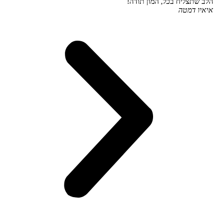
הלב שתצליח בכל, המון תודה!
איאיו דמטה