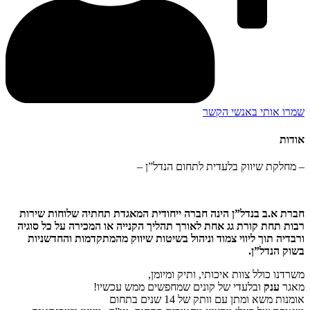
שמרו אותי באנשי הקשר
אודות
– מחלקת שיווק בלעדית לתחום הנדל”ן –
חברת א.ב בנדל”ן הינה חברה ייחודית המאגדת תחתיה שלוחות שירות
רבות תחת קורת גג אחת לאורך תהליך הקנייה או המכירה על כל סוגיה
ורבדיה תוך ליווי צמוד וניהול בשיטות שיווק מהמתקדמות והחדשניות
בשוק הנדל”ן.
משרדנו כולל צוות איכותי, ותיק ומיומן,
מאגר
ענק
ובלעדי של קונים שמחפשים ממש עכשיו!
אומנות משא ומתן עם וותק של 14 שנים בתחום