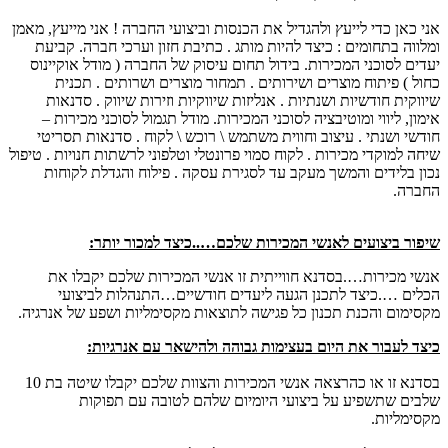
אני כאן כדי לייעץ ולהגדיל את הכנסות וביצועי החברה ! אני מייעץ, מאמן
ומלווה בתחומים : כיצד להיות מותג . כתיבת חזון וערכי חברה. קביעת
יעדים לסוכני המכירות. בידול תחום עיסוק של החברה ( מודל אוקיינוס
כחול ) פיתוח מוצרים ושירותים . תמחור מוצרים ושרותים . תכנית
שיווקית חודשיות ושנתיות . אנליזות שיווקיות וזירות שיווק . סדנאות
אימון, ליווי ומוטיבציה לסוכני המכירות. מודל תגמול לסוכני מכירות –
חודשי ושנתי . עיצוב וחווית משתמש \ רוכש \ לקוח . סדנאות תסריטי
שיחה למוקדי מכירות . לקוח סמוי פרונטלי וטלפוני לרשתות חנויות . טיפול
נכון בלידים והמשך מעקב עד לסגירת עסקה . פילוח והגדלת לקוחות
החברה.
שיפור ביצועים לאנשי המכירות שלכם…..כיצד למכור יותר:
אנשי מכירות….בסדנא חווייתית זו אנשי המכירות שלכם יקבלו את
הכלים ….כיצד לתכנן הגעה ליעדים חודשיים…התנהלות לביצועי
מקסימום והכנת תכנון כל פגישה לתוצאות מקסימליות ושפע של אנרגיה.
כיצד לעבור את היום בעצימות גבוהה ולהישאר עם אנרגיות:
בסדנא זו או כהרצאה אנשי המכירות והצוות שלכם יקבלו שיטה בת 10
שלבים שתשפיע על ביצועי היומיום שלהם לטובה עם תפוקות
מקסימליות.