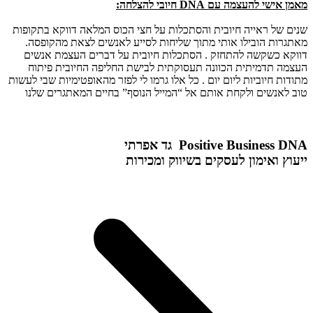
מאמן אישי להעצמה עם DNA חיובי להצלחה:
שנים של ראייה חיובית והסתכלות על חצי הכוס המלאה דווקא בתקופות
מאתגרות הובילו אותי מתוך שליחות לסייע לאנשים לצאת מהקופסה.
דווקא כשקשה להתחזק . הסתכלות חיובית על דברים העצמת אנשים
העצמה תדמיתית הכוונה תעסוקתית לבישת החליפה החיובית פיתוח
מתודות חיוביות ליום יום . כל אלו גרמו לי לפזר מהאופטימיות שבי לעשות
טוב לאנשים ולקחת אותם אל “המייל הנוסף” בחיים המאתגרים שלנו
Positive Business DNA
גד אפרתי
ייעוץ ואימון לעסקים בשיווק ומכירות