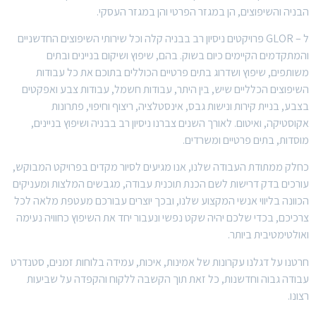
הבניה והשיפוצים, הן במגזר הפרטי והן במגזר העסקי.
ל – GLOR פרויקטים ניסיון רב בבניה קלה וכל שירותי השיפוצים החדשניים
והמתקדמים הקיימים כיום בשוק. בהם, שיפוץ ושיקום בניינים ובתים
משותפים, שיפוץ ושדרוג בתים פרטיים הכוללים בתוכם את כל עבודות
השיפוצים הכלליים שיש, בין היתר, עבודות חשמל, עבודות צבע ואפקטים
בצבע, בניית קירות ונישות גבס, אינסטלציה, ריצוף וחיפוי, פתרונות
אקוסטיקה, ואיטום. לאורך השנים צברנו ניסיון רב בבניה ושיפוץ בניינים,
מוסדות, בתים פרטיים ומשרדים.
כחלק ממתודת העבודה שלנו, אנו מגיעים לסיור מקדים בפרויקט המבוקש,
עורכים בדק דרישות לשם הכנת תוכנית עבודה, מגבשים המלצות ומעניקים
הכוונה בליווי אנשי המקצוע שלנו, ובכך יוצרים עבורכם מעטפת מלאה לכל
צרכיכם, בכדי שלכם יהיה שקט נפשי ונעבור יחד את השיפוץ כחוויה נעימה
ואולטימטיבית ביותר.
חרטנו על דגלנו עקרונות של אמינות, איכות, עמידה בלוחות זמנים, סטנדרט
עבודה גבוה וחדשנות, כל זאת תוך הקשבה ללקוח והקפדה על שביעות
רצונו.