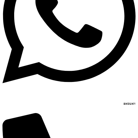
וואטסאפ