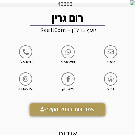
רום גרין
יועץ נדל"ן - ReallCom
אימייל
וואטסאפ
חייגו אליי
ניווט
פייסבוק
אינסטגרם
שמרו אותי באנשי הקשר
אודות