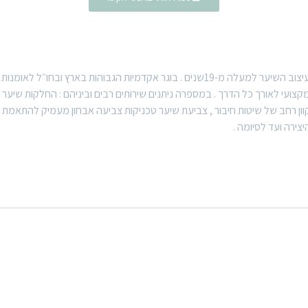
יריב חמו מעצב שיער אשר מתמקצע בארץ בתחום אומנות ועיצוב השיער למעלה מ-19שנים . בוג
ועי לאורך כל הדרך . במספרה ניתנים שירותים רבים וביניהם : החלקות שיער במ
קוון רחב של שיטות חיבור , צביעת שיער טכניקות צביעה אבחון מעמיק להתאמת 
ירה ועד לסיומה .