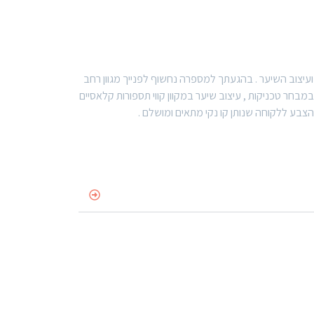
ר אקדמיות הגבוהות בארץ ובחו״ל לאומנות ועיצוב השיער . בהגעתך למספרה נחשוף לפנייך מגוון רחב
בחר טכניקות , עיצוב שיער במקוון קווי תספורות קלאסיים
הצבע ללקוחה שנותן קו נקי מתאים ומושלם .